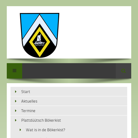
Suche
Start
Aktuelles
Termine
Plattdüütsch Bökerkist
Wat is in de Bökerkist?