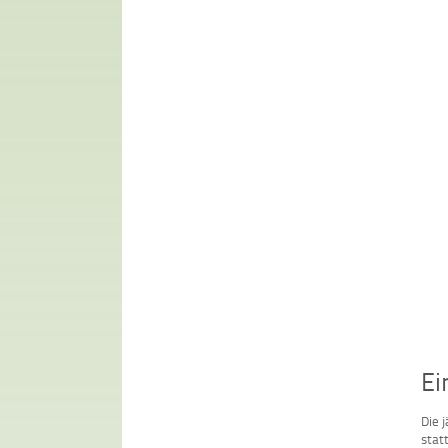
Ei
Die 
stat