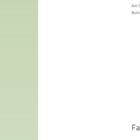
Am S
Butt
Fa