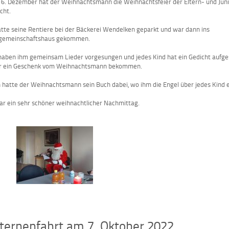
6. Dezember hat der Weihnachtsmann die Weihnachtsfeier der Eltern- und Jun
cht.
atte seine Rentiere bei der Bäckerei Wendelken geparkt und war dann ins
gemeinschaftshaus gekommen.
haben ihm gemeinsam Lieder vorgesungen und jedes Kind hat ein Gedicht aufg
r ein Geschenk vom Weihnachtsmann bekommen.
 hatte der Weihnachtsmann sein Buch dabei, wo ihm die Engel über jedes Kind 
ar ein sehr schöner weihnachtlicher Nachmittag.
ternenfahrt am 7. Oktober 2022