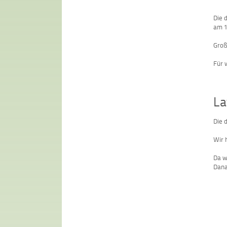
Die 
am 1
Groß
Für 
La
Die 
Wir 
Da w
Dana