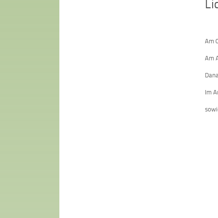
Li
Am 0
Am A
Dana
Im A
sowi