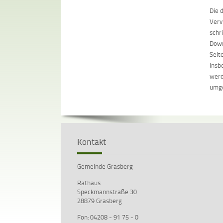
Die 
Verv
schr
Down
Seit
Insb
werd
umge
Kontakt
Gemeinde Grasberg
Rathaus
Speckmannstraße 30
28879 Grasberg
Fon: 04208 - 91 75 - 0