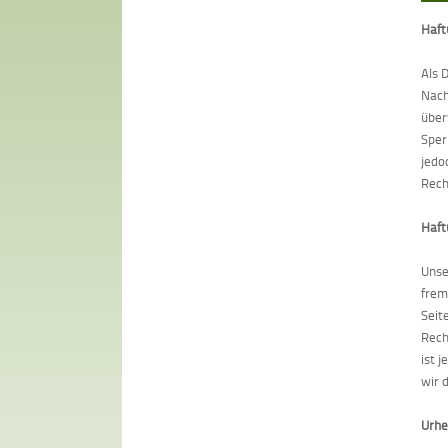
Haft
Als 
Nach
über
Sper
jedo
Rech
Haft
Unse
frem
Seit
Rech
ist 
wir 
Urhe