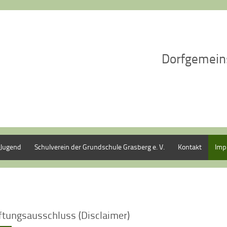
Dorfgemein
Jugend
Schulverein der Grundschule Grasberg e. V.
Kontakt
Imp
ftungsausschluss (Disclaimer)