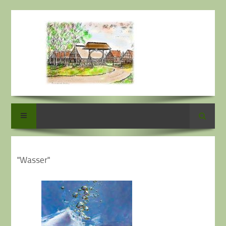
Logo neu
Suche
"Wasser"