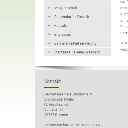
die 
Mitgliedschaft
erha
Kirc
Rautendorfer Chronik
um e
Kontakt
Rahm
Vert
Impressum
2018
Barrierefreiheitserklärung
wurd
Startseite Vereine Grasberg
Kontakt
Heimatverein Rautendorf e. V.
c/o Christel Müller
(1. Vorsitzende)
Voltastr. 11
28357 Bremen
Vereinstelefon-Nr.: 0170 27 13 887