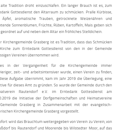
 alte Tradition droht einzuschlafen. Ein langer Brauch ist es, zum
edank Gottesdienst den Altarraum zu schmücken. Pralle Kürbisse,
e Äpfel, aromatische Trauben, getrocknete Weizenähren und
htende Sonnenblumen, Früchte, Rüben, Kartoffeln, Mais geben sich
 geordnet auf und neben dem Altar ein fröhliches Stelldichein.
er Kirchengemeinde Grasberg ist es Tradition, dass das Schmücken
Kirche zum Erntedank Gottesdienst von den in der Gemeinde
ssigen Vereinen übernommen wird.
es in der Vergangenheit für die Kirchengemeinde immer
ieriger, zeit- und arbeitsintensiver wurde, einen Verein zu finden,
diese Aufgabe übernimmt, kam im Jahr 2019 die Überlegung, eine
iative für dieses Amt zu gründen. So wurde der Gemeinde durch den
matverein Rautendorf e.V. im Erntedank Gottesdienst am
0.2019 die Initiative der Dorfgemeinschaften und Heimatvereine
 Gemeinde Grasberg in Zusammenarbeit mit der evangelisch-
erischen Kirchengemeinde Grasberg vorgestellt.
ofort wird das Brauchtum weitergegeben von Verein zu Verein, von
ußdorf bis Rautendorf und Moorende bis Wilstedter Moor, auf das