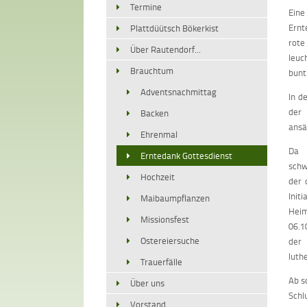
Termine
Eine
Ernt
Plattdüütsch Bökerkist
rot
Über Rautendorf...
leuc
Brauchtum
bunt
Adventsnachmittag
In d
der 
Backen
ansä
Ehrenmal
Da 
Erntedank Gottesdienst
schw
Hochzeit
der 
Init
Maibaumpflanzen
Hei
Missionsfest
06.1
Ostereiersuche
der
luth
Trauerfälle
Ab s
Über uns
Schl
Vorstand