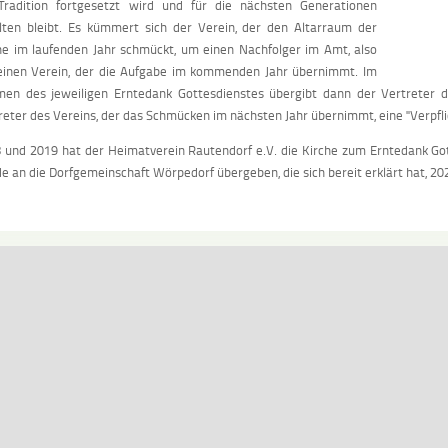
Tradition fortgesetzt wird und für die nächsten Generationen
lten bleibt. Es kümmert sich der Verein, der den Altarraum der
he im laufenden Jahr schmückt, um einen Nachfolger im Amt, also
inen Verein, der die Aufgabe im kommenden Jahr übernimmt. Im
en des jeweiligen Erntedank Gottesdienstes übergibt dann der Vertreter d
reter des Vereins, der das Schmücken im nächsten Jahr übernimmt, eine "Verpfl
 und 2019 hat der Heimatverein Rautendorf e.V. die Kirche zum Erntedank Got
e an die Dorfgemeinschaft Wörpedorf übergeben, die sich bereit erklärt hat, 20