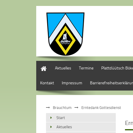
Start
Aktuelles
Termine
Plattdüütsch Böke
Kontakt
Impressum
Barrierefreiheitserkläru
Brauchtum
Erntedank Gottesdienst
Start
Er
Aktuelles