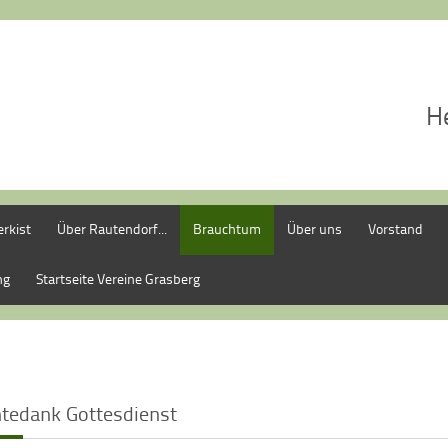
H
rkist
Über Rautendorf...
Brauchtum
Über uns
Vorstand
ng
Startseite Vereine Grasberg
ntedank Gottesdienst