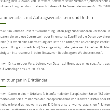
icklung, bzw. Auswahl von Hardware, Software sowie Verfahren, entsprechend 
nikgestaltung und durch datenschutzfreundliche Voreinstellungen (Art. 25 DSGV
ammenarbeit mit Auftragsverarbeitern und Dritten
rn wir im Rahmen unserer Verarbeitung Daten gegenüber anderen Personen und
nbaren, sie an diese übermitteln oder ihnen sonst Zugriff auf die Daten gewähren
ubnis (z.B. wenn eine Übermittlung der Daten an Dritte, wie an Zahlungsdienstleist
ragserfüllung erforderlich ist), Sie eingewilligt haben, eine rechtliche Verpflich
chtigten Interessen (z.B. beim Einsatz von Beauftragten, Webhostern, etc.).
rn wir Dritte mit der Verarbeitung von Daten auf Grundlage eines sog. „Auftrag
 auf Grundlage des Art. 28 DSGVO.
rmittlungen in Drittländer
rn wir Daten in einem Drittland (d.h. außerhalb der Europäischen Union (EU) od
rbeiten oder dies im Rahmen der Inanspruchnahme von Diensten Dritter oder Of
hieht, erfolgt dies nur, wenn es zur Erfüllung unserer (vor)vertraglichen Pflichten
tlichen Verpflichtung oder auf Grundlage unserer berechtigten Interessen geschi