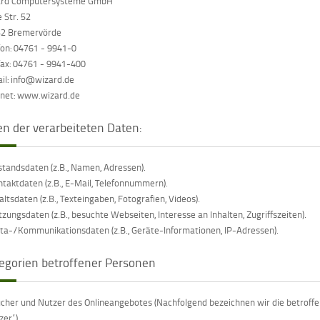
ard Computersysteme GmbH
 Str. 52
2 Bremervörde
fon: 04761 - 9941-0
fax: 04761 - 9941-400
il: info@wizard.de
rnet: www.wizard.de
en der verarbeiteten Daten:
standsdaten (z.B., Namen, Adressen).
ntaktdaten (z.B., E-Mail, Telefonnummern).
haltsdaten (z.B., Texteingaben, Fotografien, Videos).
tzungsdaten (z.B., besuchte Webseiten, Interesse an Inhalten, Zugriffszeiten).
ta-/Kommunikationsdaten (z.B., Geräte-Informationen, IP-Adressen).
egorien betroffener Personen
cher und Nutzer des Onlineangebotes (Nachfolgend bezeichnen wir die betrof
zer“).