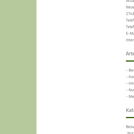
Wiz
Neue
2743
Tele
Tele
E-Ma
Inte
Art
- Be
- Ko
- In
- Nu
- Me
Kat
Besu
„Nut