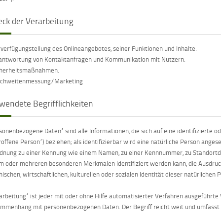
ck der Verarbeitung
rverfügungstellung des Onlineangebotes, seiner Funktionen und Inhalte.
antwortung von Kontaktanfragen und Kommunikation mit Nutzern.
cherheitsmaßnahmen.
ichweitenmessung/Marketing
wendete Begrifflichkeiten
sonenbezogene Daten“ sind alle Informationen, die sich auf eine identifizierte o
roffene Person“) beziehen; als identifizierbar wird eine natürliche Person angese
dnung zu einer Kennung wie einem Namen, zu einer Kennnummer, zu Standortdate
m oder mehreren besonderen Merkmalen identifiziert werden kann, die Ausdruck 
hischen, wirtschaftlichen, kulturellen oder sozialen Identität dieser natürlichen 
arbeitung“ ist jeder mit oder ohne Hilfe automatisierter Verfahren ausgeführt
mmenhang mit personenbezogenen Daten. Der Begriff reicht weit und umfasst 