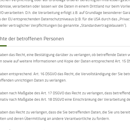
ubnisse, verarbeiten oder lassen wir die Daten in einem Drittland nur beim Vorl
O verarbeiten. D.h. die Verarbeitung erfolgt z.B. auf Grundlage besonderer Garan
s der EU entsprechenden Datenschutzniveaus (z.B. für die USA durch das „Privacy
ieller vertraglicher Verpflichtungen (so genannte „Standardvertragsklauseln“).
hte der betroffenen Personen
haben das Recht, eine Bestätigung darüber zu verlangen, ob betreffende Daten 
n sowie auf weitere Informationen und Kopie der Daten entsprechend Art. 15 
haben entsprechend. Art. 16 DSGVO das Recht, die Vervollständigung der Sie bet
effenden unrichtigen Daten zu verlangen.
haben nach Maßgabe des Art. 17 DSGVO das Recht zu verlangen, dass betreffend
rnativ nach Maßgabe des Art. 18 DSGVO eine Einschränkung der Verarbeitung de
haben das Recht zu verlangen, dass die Sie betreffenden Daten, die Sie uns ber
lten und deren Übermittlung an andere Verantwortliche zu fordern.