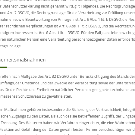
er Datenschutzerklärung nicht genannt wird, gilt Folgendes: Die Rechtsgrundlage f
 a und Art. 7 DSGVO, die Rechtsgrundlage für die Verarbeitung zur Erfüllung unse
ahmen sowie Beantwortung von Anfragen ist Art. 6 Abs. 1 lit. b DSGVO, die Rech
rer rechtlichen Verpflichtungen ist Art. 6 Abs. 1 lit. c DSGVO, und die Rechtsgr
chtigten Interessen ist Art. 6 Abs. 1 lit. f DSGVO. Für den Fall, dass lebenswich
ren natürlichen Person eine Verarbeitung personenbezogener Daten erforderlich 
tsgrundlage.
cherheitsmaßnahmen
treffen nach Maßgabe des Art. 32 DSGVO unter Berücksichtigung des Stands der
Umfangs, der Umstände und der Zwecke der Verarbeitung sowie der unterschiedl
kos für die Rechte und Freiheiten natürlicher Personen, geeignete technische 
messenes Schutzniveau zu gewährleisten.
en Maßnahmen gehören insbesondere die Sicherung der Vertraulichkeit, Integrit
ischen Zugangs zu den Daten, als auch des sie betreffenden Zugriffs, der Eingab
r Trennung. Des Weiteren haben wir Verfahren eingerichtet, die eine Wahrneh
Reaktion auf Gefährdung der Daten gewährleisten. Ferner berücksichtigen wir 