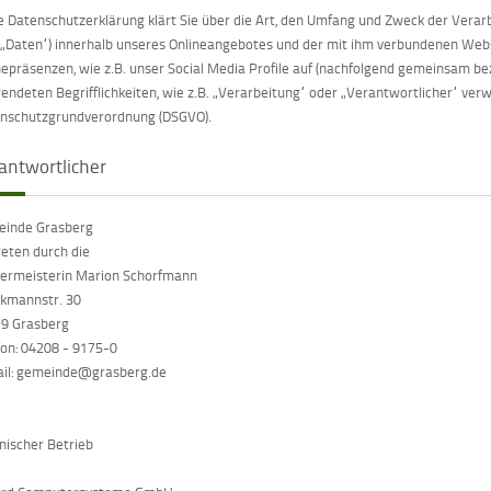
e Datenschutzerklärung klärt Sie über die Art, den Umfang und Zweck der Ver
 „Daten“) innerhalb unseres Onlineangebotes und der mit ihm verbundenen Webs
nepräsenzen, wie z.B. unser Social Media Profile auf (nachfolgend gemeinsam beze
endeten Begrifflichkeiten, wie z.B. „Verarbeitung“ oder „Verantwortlicher“ verwe
nschutzgrundverordnung (DSGVO).
antwortlicher
inde Grasberg
reten durch die
ermeisterin Marion Schorfmann
kmannstr. 30
9 Grasberg
fon: 04208 - 9175-0
il: gemeinde@grasberg.de
nischer Betrieb