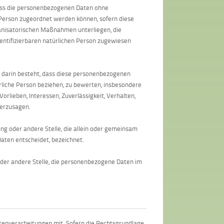
ass die personenbezogenen Daten ohne
 Person zugeordnet werden können, sofern diese
anisatorischen Maßnahmen unterliegen, die
dentifizierbaren natürlichen Person zugewiesen
e darin besteht, dass diese personenbezogenen
rliche Person beziehen, zu bewerten, insbesondere
orlieben, Interessen, Zuverlässigkeit, Verhalten,
herzusagen.
tung oder andere Stelle, die allein oder gemeinsam
aten entscheidet, bezeichnet.
 oder andere Stelle, die personenbezogene Daten im
tenverarbeitungen mit. Sofern die Rechtsgrundlage