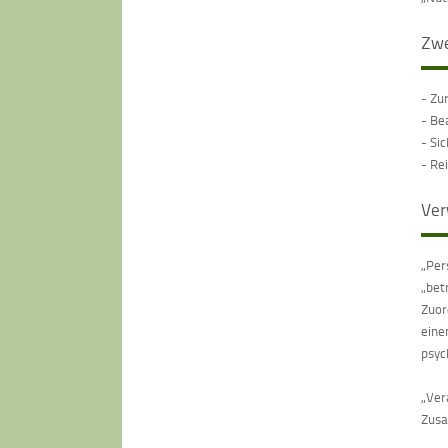
Zwe
- Zu
- Be
- Si
- Re
Ver
„Per
„bet
Zuor
eine
psyc
„Ver
Zusa