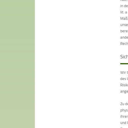
in d
lit.
Maßn
unse
bere
ande
Rech
Si
Wir 
des 
Risi
ange
Zu d
phys
ihre
und 