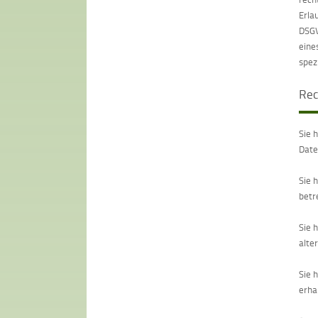
Erla
DSGV
eine
spez
Rec
Sie 
Date
Sie 
betr
Sie 
alte
Sie 
erha