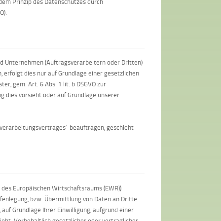
dem Prinzip des Datenschutzes durch
O).
 Unternehmen (Auftragsverarbeitern oder Dritten)
, erfolgt dies nur auf Grundlage einer gesetzlichen
er, gem. Art. 6 Abs. 1 lit. b DSGVO zur
tung dies vorsieht oder auf Grundlage unserer
sverarbeitungsvertrages“ beauftragen, geschieht
er des Europäischen Wirtschaftsraums (EWR))
fenlegung, bzw. Übermittlung von Daten an Dritte
, auf Grundlage Ihrer Einwilligung, aufgrund einer
eht. Vorbehaltlich gesetzlicher oder vertraglicher