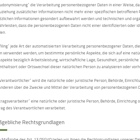
udonymisierung“ die Verarbeitung personenbezogener Daten in einer Weise, d
uziehung zusätzlicher Informationen nicht mehr einer spezifischen betroffenen
tzlichen Informationen gesondert aufbewahrt werden und technischen und org
hrleisten, dass die personenbezogenen Daten nicht einer identifizierten oder i
en.
filing“ jede Art der automatisierten Verarbeitung personenbezogener Daten, di
n verwendet werden, um bestimmte persönliche Aspekte, die sich auf eine natü
spekte bezüglich Arbeitsleistung, wirtschaftliche Lage, Gesundheit, persönliche V
nthaltsort oder Ortswechsel dieser natürlichen Person zu analysieren oder vor
„Verantwortlicher“ wird die natürliche oder juristische Person, Behörde, Einrich
anderen über die Zwecke und Mittel der Verarbeitung von personenbezogenen D
tragsverarbeiter“ eine natürliche oder juristische Person, Behörde, Einrichtung
rag des Verantwortlichen verarbeitet.
gebliche Rechtsgrundlagen
 Maßgabe des Art. 13 DSGVO teilen wir Ihnen die Rechtsgrundlagen unserer Da