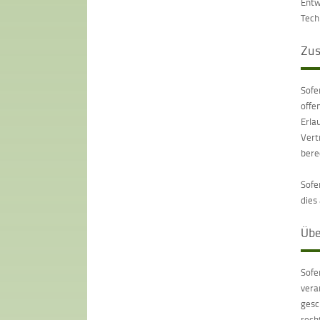
Entw
Tech
Zus
Sofe
offe
Erla
Vert
bere
Sofe
dies
Übe
Sofe
vera
gesc
rech