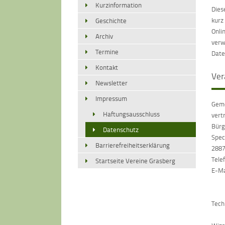
Kurzinformation
Dies
kurz
Geschichte
Onli
Archiv
verw
Termine
Date
Kontakt
Ver
Newsletter
Impressum
Geme
Haftungsausschluss
vert
Bürg
Datenschutz
Spec
Barrierefreiheitserklärung
2887
Tele
Startseite Vereine Grasberg
E-Ma
Tech