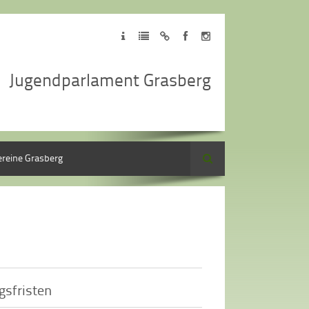
Facebook
Instagram
Jugendparlament Grasberg
ereine Grasberg
Suche
gsfristen