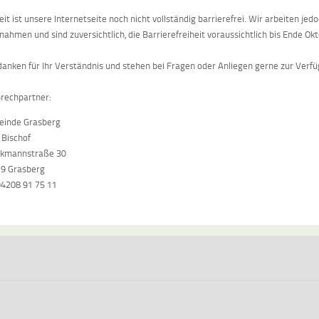
eit ist unsere Internetseite noch nicht vollständig barrierefrei. Wir arbeiten je
ahmen und sind zuversichtlich, die Barrierefreiheit voraussichtlich bis Ende Ok
danken für Ihr Verständnis und stehen bei Fragen oder Anliegen gerne zur Verf
rechpartner:
inde Grasberg
 Bischof
kmannstraße 30
9 Grasberg
 04208 91 75 11