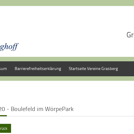
Gr
sum
Barrierefreiheitserklärung
Startseite Vereine Grasberg
20 - Boulefeld im WörpePark
rück