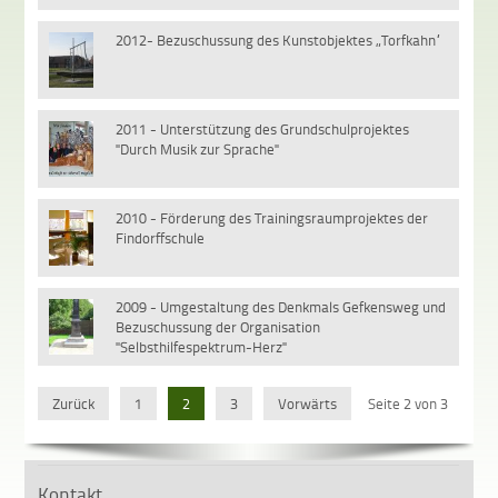
2012- Bezuschussung des Kunstobjektes „Torfkahn“
2011 - Unterstützung des Grundschulprojektes
"Durch Musik zur Sprache"
2010 - Förderung des Trainingsraumprojektes der
Findorffschule
2009 - Umgestaltung des Denkmals Gefkensweg und
Bezuschussung der Organisation
"Selbsthilfespektrum-Herz"
Zurück
1
2
3
Vorwärts
Seite 2 von 3
Kontakt
zuletz