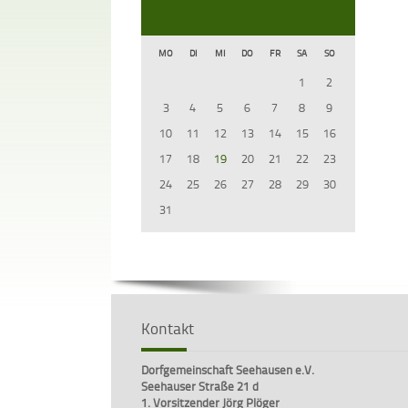
MO
DI
MI
DO
FR
SA
SO
1
2
3
4
5
6
7
8
9
10
11
12
13
14
15
16
17
18
19
20
21
22
23
24
25
26
27
28
29
30
31
Kontakt
Dorfgemeinschaft Seehausen e.V.
Seehauser Straße 21 d
1. Vorsitzender Jörg Plöger