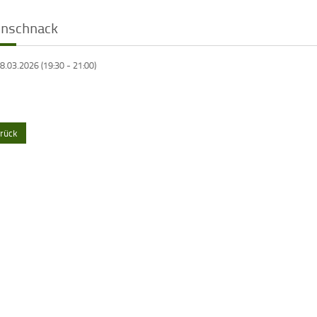
önschnack
8.03.2026 (19:30
-
21:00)
rück