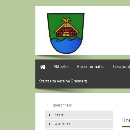
Start
Aktuelles
Kurzinformation
Geschich
Startseite Vereine Grasberg
Klönschnack
Start
Ko
Aktuelles